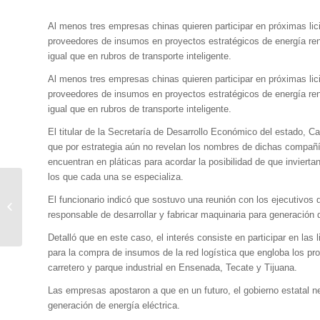
Al menos tres empresas chinas quieren participar en próximas lic
proveedores de insumos en proyectos estratégicos de energía reno
igual que en rubros de transporte inteligente.
Al menos tres empresas chinas quieren participar en próximas lic
proveedores de insumos en proyectos estratégicos de energía reno
igual que en rubros de transporte inteligente.
El titular de la Secretaría de Desarrollo Económico del estado, C
que por estrategia aún no revelan los nombres de dichas compañí
encuentran en pláticas para acordar la posibilidad de que inviertan
los que cada una se especializa.
Lecciones Aprendidas;
El funcionario indicó que sostuvo una reunión con los ejecutivos d
Cómo Encontrar Al
responsable de desarrollar y fabricar maquinaria para generación d
Socio Estratégico Ideal
Detalló que en este caso, el interés consiste en participar en las 
para la compra de insumos de la red logística que engloba los proy
carretero y parque industrial en Ensenada, Tecate y Tijuana.
Las empresas apostaron a que en un futuro, el gobierno estatal ne
generación de energía eléctrica.