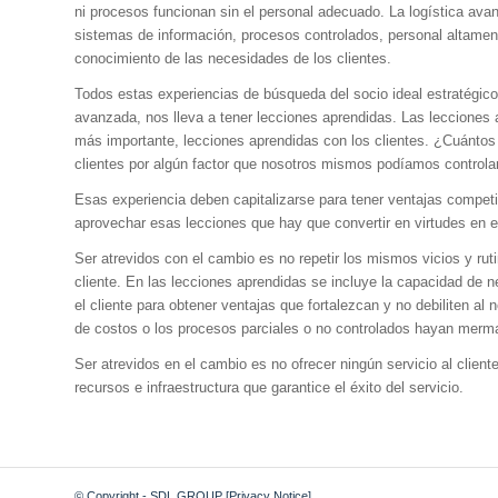
ni procesos funcionan sin el personal adecuado. La logística ava
sistemas de información, procesos controlados, personal altament
conocimiento de las necesidades de los clientes.
Todos estas experiencias de búsqueda del socio ideal estratégico
avanzada, nos lleva a tener lecciones aprendidas. Las lecciones 
más importante, lecciones aprendidas con los clientes. ¿Cuánto
clientes por algún factor que nosotros mismos podíamos controla
Esas experiencia deben capitalizarse para tener ventajas compet
aprovechar esas lecciones que hay que convertir en virtudes en e
Ser atrevidos con el cambio es no repetir los mismos vicios y rutin
cliente. En las lecciones aprendidas se incluye la capacidad de n
el cliente para obtener ventajas que fortalezcan y no debiliten al
de costos o los procesos parciales o no controlados hayan mermad
Ser atrevidos en el cambio es no ofrecer ningún servicio al clien
recursos e infraestructura que garantice el éxito del servicio.
© Copyright - SDL GROUP
[Privacy Notice]