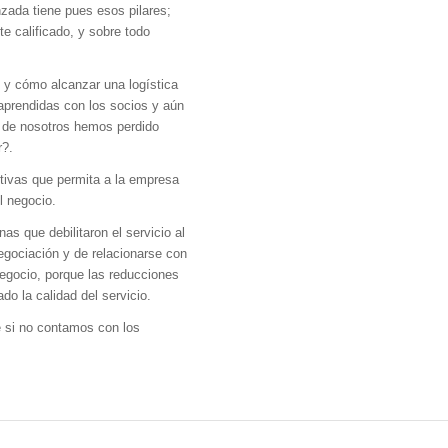
nzada tiene pues esos pilares;
e calificado, y sobre todo
 y cómo alcanzar una logística
aprendidas con los socios y aún
s de nosotros hemos perdido
r?.
itivas que permita a la empresa
l negocio.
as que debilitaron el servicio al
egociación y de relacionarse con
 negocio, porque las reducciones
o la calidad del servicio.
te si no contamos con los