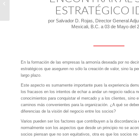
prepara para transmitir
ESTRATÉGICO I
el eclipse total de Sol
en agosto?
por Salvador D. Rojas, Director General Adj
Mexicali, B.C. a 03 de Mayo del 
En la formación de las empresas la armonía deseada por no decir 
estratégicos que aseguren no sólo la creación de valor, sino la p
largo plazo.
Este aspecto es sumamente importante pues la experiencia demu
los fracasos en los intentos de echar a andar un negocio radica n
conocimientos para conquistar el mercado y a los clientes, sino e
caminos más convenientes para la organización. ¿A qué se deben
diferencias de la visión del negocio entre los socios?
Varios pueden ser los factores que contribuyen a la discordancia 
normalmente son los aspectos que desde un principio no se acor
socios piensan que no son equitativos, otra es que los socios n