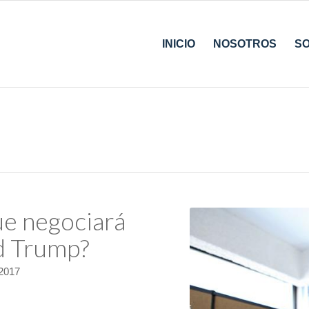
INICIO
NOSOTROS
S
ue negociará
d Trump?
 2017